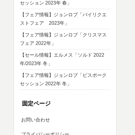
セッション 2023年 春」
【フェア情報】ジョンロブ「バイリクエ
ストフェア 2023年」
【フェア情報】ジョンロブ「クリスマス
フェア 2022年」
【セール情報】エルメス「ソルド 2022
年/2023年 冬」
【フェア情報】ジョンロブ「ビスポーク
セッション 2022年 冬」
固定ページ
お問い合わせ
プライバシーポリシー