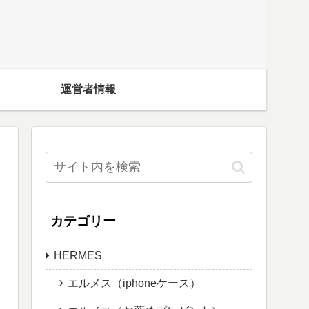
運営者情報
カテゴリー
HERMES
エルメス（iphoneケース）