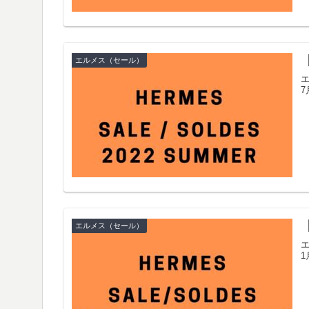
エルメス（セール）
エ
エルメス（セール）
エ