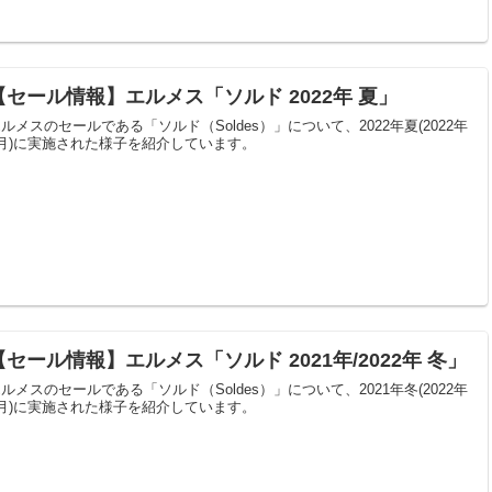
【セール情報】エルメス「ソルド 2022年 夏」
ルメスのセールである「ソルド（Soldes）」について、2022年夏(2022年
7月)に実施された様子を紹介しています。
【セール情報】エルメス「ソルド 2021年/2022年 冬」
ルメスのセールである「ソルド（Soldes）」について、2021年冬(2022年
1月)に実施された様子を紹介しています。