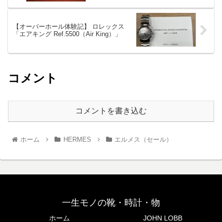
【オーバーホール体験記】 ロレックス
「エアキング Ref.5500（Air King）」
コメント
コメントを書き込む
ホーム
HERMES
エルメス（セール）
一生モノの靴・時計・物
ホーム
JOHN LOBB