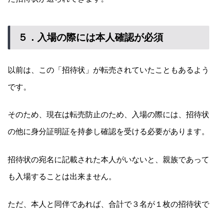
５．入場の際には本人確認が必須
以前は、この「招待状」が転売されていたこともあるよう
です。
そのため、現在は転売防止のため、入場の際には、招待状
の他に身分証明証を持参し確認を受ける必要があります。
招待状の宛名に記載された本人がいないと、親族であって
も入場することは出来ません。
ただ、本人と同伴であれば、合計で３名が１枚の招待状で