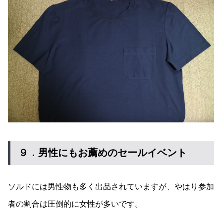
９．男性にもお薦めのセールイベント
ソルドには男性物も多く出品されていますが、やはり参加
者の割合は圧倒的に女性が多いです。