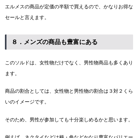
エルメスの商品が定価の半額で買えるので、かなりお得な
セールと言えます。
８．メンズの商品も豊富にある
このソルドは、女性物だけでなく、男性物商品も多くあり
ます。
商品の割合としては、女性物と男性物の割合は３対２くら
いのイメージです。
そのため、男性が参加しても十分楽しめるかと思います。
例えば、ネクタイなどは柄・色などかなり豊富なバリエー