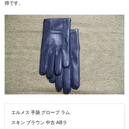
得です。
エルメス 手袋 グローブ ラム
スキン ブラウン 中古 ABラ