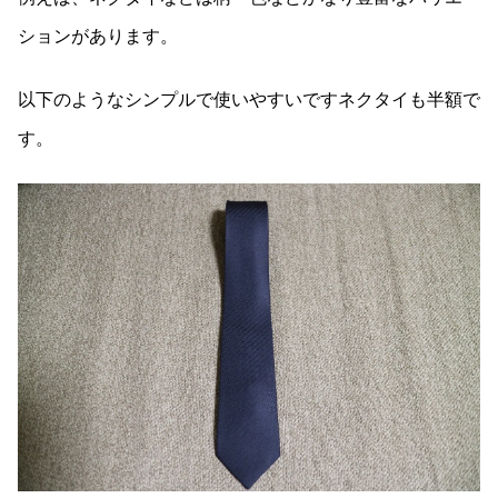
ションがあります。
以下のようなシンプルで使いやすいですネクタイも半額で
す。