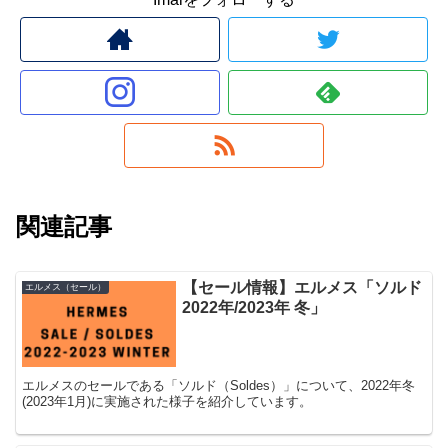
関連記事
【セール情報】エルメス「ソルド
エルメス（セール）
2022年/2023年 冬」
エルメスのセールである「ソルド（Soldes）」について、2022年冬
(2023年1月)に実施された様子を紹介しています。